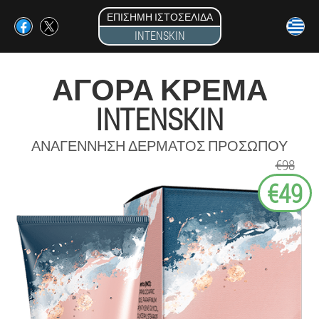
ΕΠΊΣΗΜΗ ΙΣΤΟΣΕΛΊΔΑ
INTENSKIN
ΑΓΟΡΆ ΚΡΈΜΑ
INTENSKIN
ΑΝΑΓΈΝΝΗΣΗ ΔΈΡΜΑΤΟΣ ΠΡΟΣΏΠΟΥ
€98
€49