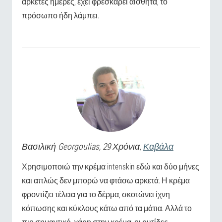
αρκετές ημέρες, έχει φρεσκάρει αισθητά, το
πρόσωπο ήδη λάμπει.
Βασιλική
Georgoulias
, 29 Χρόνια,
Καβάλα
Χρησιμοποιώ την κρέμα intenskin εδώ και δύο μήνες
και απλώς δεν μπορώ να φτάσω αρκετά. Η κρέμα
φροντίζει τέλεια για το δέρμα, σκοτώνει ίχνη
κόπωσης και κύκλους κάτω από τα μάτια. Αλλά το
πιο σημαντικό, χάρη στην κρέμα, οι ρυτίδες