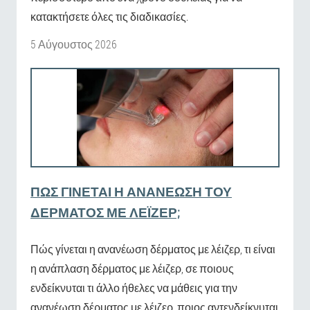
κατακτήσετε όλες τις διαδικασίες.
5 Αύγουστος 2026
ΠΏΣ ΓΊΝΕΤΑΙ Η ΑΝΑΝΈΩΣΗ ΤΟΥ
ΔΈΡΜΑΤΟΣ ΜΕ ΛΈΙΖΕΡ;
Πώς γίνεται η ανανέωση δέρματος με λέιζερ, τι είναι
η ανάπλαση δέρματος με λέιζερ, σε ποιους
ενδείκνυται τι άλλο ήθελες να μάθεις για την
ανανέωση δέρματος με λέιζερ, ποιος αντενδείκνυται