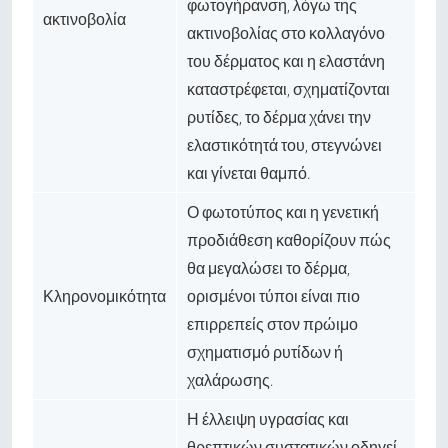
φωτογήρανση, λόγω της
ακτινοβολία
ακτινοβολίας στο κολλαγόνο
του δέρματος και η ελαστάνη
καταστρέφεται, σχηματίζονται
ρυτίδες, το δέρμα χάνει την
ελαστικότητά του, στεγνώνει
και γίνεται θαμπό.
Ο φωτοτύπος και η γενετική
προδιάθεση καθορίζουν πώς
θα μεγαλώσει το δέρμα,
Κληρονομικότητα
ορισμένοι τύποι είναι πιο
επιρρεπείς στον πρώιμο
σχηματισμό ρυτίδων ή
χαλάρωσης.
Η έλλειψη υγρασίας και
θρεπτικών συστατικών οδηγεί